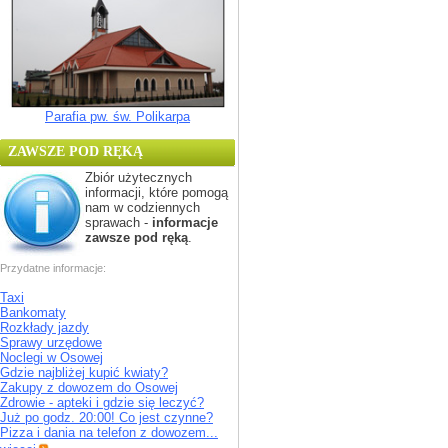
Parafia pw. św. Polikarpa
ZAWSZE POD RĘKĄ
Zbiór użytecznych
informacji, które pomogą
nam w codziennych
sprawach -
informacje
zawsze pod ręką
.
Przydatne informacje:
Taxi
Bankomaty
Rozkłady jazdy
Sprawy urzędowe
Noclegi w Osowej
Gdzie najbliżej kupić kwiaty?
Zakupy z dowozem do Osowej
Zdrowie - apteki i gdzie się leczyć?
Już po godz. 20:00! Co jest czynne?
Pizza i dania na telefon z dowozem...