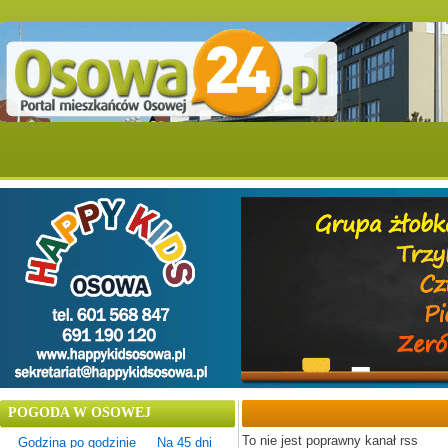
POGODA W OSOWEJ
To nie jest poprawny kanał rss
Godzina po godzinie
Na 45 dni