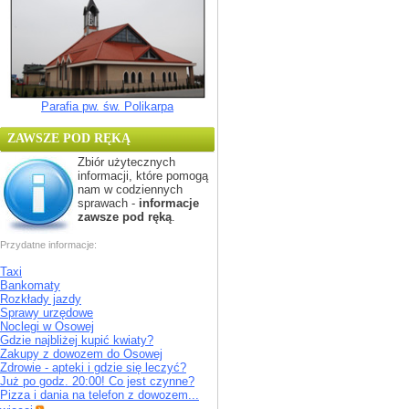
Parafia pw. św. Polikarpa
ZAWSZE POD RĘKĄ
Zbiór użytecznych
informacji, które pomogą
nam w codziennych
sprawach -
informacje
zawsze pod ręką
.
Przydatne informacje:
Taxi
Bankomaty
Rozkłady jazdy
Sprawy urzędowe
Noclegi w Osowej
Gdzie najbliżej kupić kwiaty?
Zakupy z dowozem do Osowej
Zdrowie - apteki i gdzie się leczyć?
Już po godz. 20:00! Co jest czynne?
Pizza i dania na telefon z dowozem...