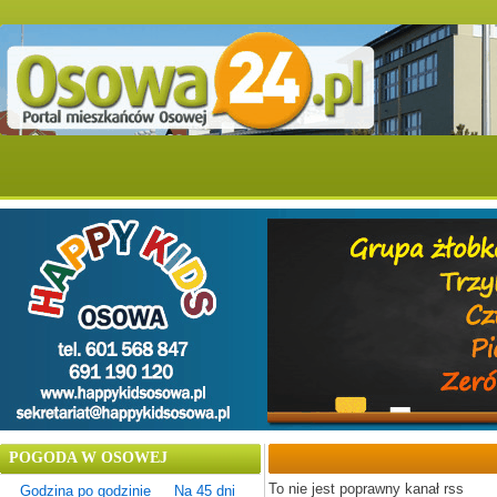
POGODA W OSOWEJ
To nie jest poprawny kanał rss
Godzina po godzinie
Na 45 dni