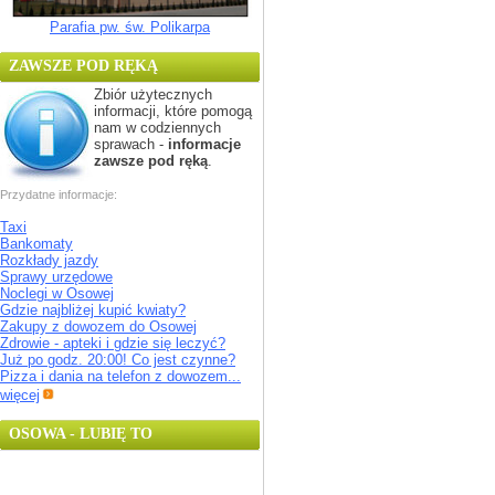
Parafia pw. św. Polikarpa
ZAWSZE POD RĘKĄ
Zbiór użytecznych
informacji, które pomogą
nam w codziennych
sprawach -
informacje
zawsze pod ręką
.
Przydatne informacje:
Taxi
Bankomaty
Rozkłady jazdy
Sprawy urzędowe
Noclegi w Osowej
Gdzie najbliżej kupić kwiaty?
Zakupy z dowozem do Osowej
Zdrowie - apteki i gdzie się leczyć?
Już po godz. 20:00! Co jest czynne?
Pizza i dania na telefon z dowozem...
więcej
OSOWA - LUBIĘ TO