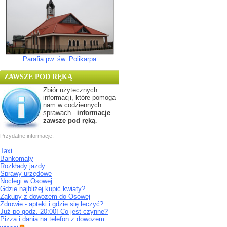
Parafia pw. św. Polikarpa
ZAWSZE POD RĘKĄ
Zbiór użytecznych
informacji, które pomogą
nam w codziennych
sprawach -
informacje
zawsze pod ręką
.
Przydatne informacje:
Taxi
Bankomaty
Rozkłady jazdy
Sprawy urzędowe
Noclegi w Osowej
Gdzie najbliżej kupić kwiaty?
Zakupy z dowozem do Osowej
Zdrowie - apteki i gdzie się leczyć?
Już po godz. 20:00! Co jest czynne?
Pizza i dania na telefon z dowozem...