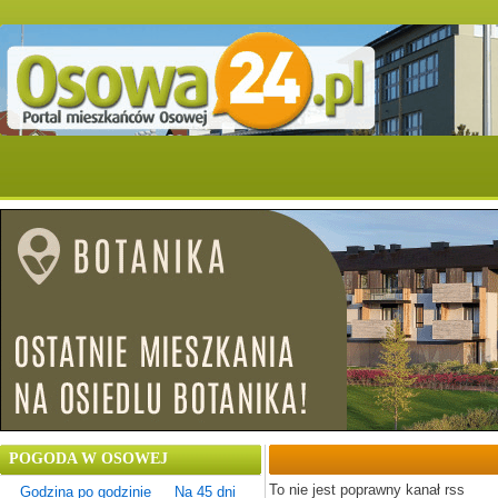
POGODA W OSOWEJ
To nie jest poprawny kanał rss
Godzina po godzinie
Na 45 dni