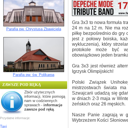
Gra 3x3 to nowa formuła tr
24 m na 12 m. Nie ma ro
Parafia pw. Chrystusa Zbawiciela
piłkę bezpośrednio do gry 
jest z połowy boiska, ka
wykluczenia), który strzel
protokole może być w
obowiązkowo jeden bramka
Gra 3x3 jest również alte
Igrzysk Olimpijskich!
Parafia pw. św. Polikarpa
Polski Związek Unihok
ZAWSZE POD RĘKĄ
mistrzostwach świata ma
Zbiór użytecznych
Szwajcarii udadzą się gdań
informacji, które pomogą
w dniach 2-3 maja w Winter
nam w codziennych
żeńskich oraz 26 męskich.
sprawach -
informacje
zawsze pod ręką
.
Nasze Panie zagrają w g
Przydatne informacje:
Wybrzeżem Kości Słoniowe
Taxi