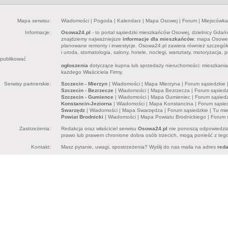
Mapa serwisu:
Wiadomości
|
Pogoda
|
Kalendarz
|
Mapa Osowej
|
Forum
|
Miejscówka
Informacje:
Osowa24.pl
- to portal sąsiedzki mieszkańców Osowej, dzielnicy Gdań
znajdziemy najważniejsze
informacje dla mieszkańców
: mapa Osowej,
planowane remonty i inwestycje. Osowa24.pl zawiera również szczegó
i uroda, stomatologia, salony, hotele, noclegi, warsztaty, motoryzacja,
publikować
ogłoszenia
dotyczące kupna lub sprzedaży nieruchomości: mieszkania, 
każdego Właściciela Firmy.
Serwisy partnerskie:
Szczecin - Mierzyn
|
Wiadomości
|
Mapa Mierzyna
|
Forum sąsiedzkie
Szczecin - Bezrzecze
|
Wiadomości
|
Mapa Bezrzecza
|
Forum sąsiedz
Szczecin - Gumience
|
Wiadomości
|
Mapa Gumieniec
|
Forum sąsiedz
Konstancin-Jeziorna
|
Wiadomości
|
Mapa Konstancina
|
Forum sąsie
Swarzędz
|
Wiadomości
|
Mapa Swarzędza
|
Forum sąsiedzkie
|
Tu mi
Powiat Brodnicki
|
Wiadomości
|
Mapa Powiatu Brodnickiego
|
Forum 
Zastrzeżenia:
Redakcja oraz właściciel serwisu
Osowa24.pl
nie ponoszą odpowiedzia
prawo lub prawem chronione dobra osób trzecich, mogą ponieść z tego 
Kontakt:
Masz pytanie, uwagi, spostrzeżenia? Wyślij do nas maila na adres
red