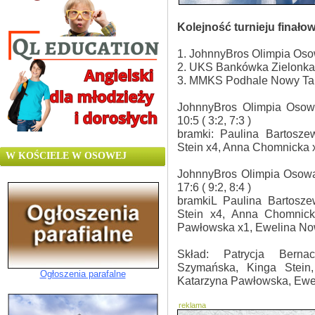
Kolejność turnieju finało
1. JohnnyBros Olimpia Os
2. UKS Bankówka Zielonka
3. MMKS Podhale Nowy Ta
JohnnyBros Olimpia Oso
10:5 ( 3:2, 7:3 )
bramki: Paulina Bartosz
Stein x4, Anna Chomnicka x
W KOŚCIELE W OSOWEJ
JohnnyBros Olimpia Osow
17:6 ( 9:2, 8:4 )
bramkiL Paulina Bartosz
Stein x4, Anna Chomnick
Pawłowska x1, Ewelina No
Skład: Patrycja Berna
Szymańska, Kinga Stein,
Ogłoszenia parafalne
Katarzyna Pawłowska, Ewe
reklama