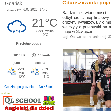
Gdańszczanki poja
Bardzo miłe wiadomości na
odbył się turniej finałowy
drużyny rywalizowały o mi
walczyły o przepustki na 
maju w Szwajcarii.
tagi:
Osowa
,
sport
,
unihokej
,
3
Godzina po godzinie
Na 45 dni
reklama