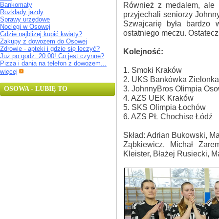
Również z medalem, ale b
Bankomaty
Rozkłady jazdy
przyjechali seniorzy John
Sprawy urzędowe
Szwajcarię była bardzo 
Noclegi w Osowej
ostatniego meczu. Ostatecz
Gdzie najbliżej kupić kwiaty?
Zakupy z dowozem do Osowej
Zdrowie - apteki i gdzie się leczyć?
Kolejność:
Już po godz. 20:00! Co jest czynne?
Pizza i dania na telefon z dowozem...
1. Smoki Kraków
więcej
2. UKS Bankówka Zielonka
3. JohnnyBros Olimpia Os
OSOWA - LUBIĘ TO
4. AZS UEK Kraków
5. SKS Olimpia Łochów
6. AZS PŁ Chochise Łódź
Skład: Adrian Bukowski, Ma
Ząbkiewicz, Michał Zare
Kleister, Błażej Rusiecki,