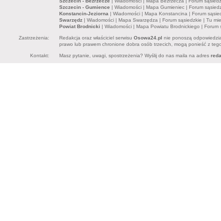
Szczecin - Bezrzecze
|
Wiadomości
|
Mapa Bezrzecza
|
Forum sąsiedz
Szczecin - Gumience
|
Wiadomości
|
Mapa Gumieniec
|
Forum sąsiedz
Konstancin-Jeziorna
|
Wiadomości
|
Mapa Konstancina
|
Forum sąsie
Swarzędz
|
Wiadomości
|
Mapa Swarzędza
|
Forum sąsiedzkie
|
Tu mi
Powiat Brodnicki
|
Wiadomości
|
Mapa Powiatu Brodnickiego
|
Forum 
Zastrzeżenia:
Redakcja oraz właściciel serwisu
Osowa24.pl
nie ponoszą odpowiedzia
prawo lub prawem chronione dobra osób trzecich, mogą ponieść z tego 
Kontakt:
Masz pytanie, uwagi, spostrzeżenia? Wyślij do nas maila na adres
red