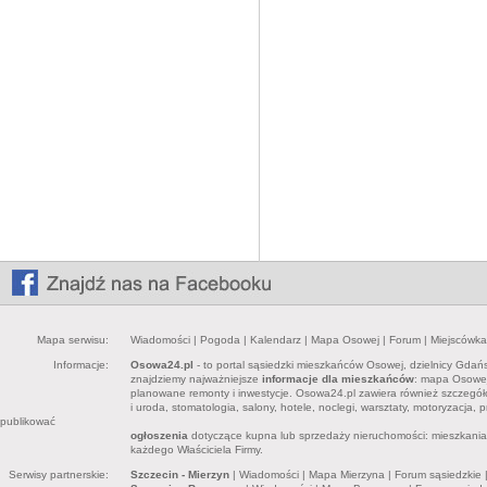
Mapa serwisu:
Wiadomości
|
Pogoda
|
Kalendarz
|
Mapa Osowej
|
Forum
|
Miejscówka
Informacje:
Osowa24.pl
- to portal sąsiedzki mieszkańców Osowej, dzielnicy Gdań
znajdziemy najważniejsze
informacje dla mieszkańców
: mapa Osowej,
planowane remonty i inwestycje. Osowa24.pl zawiera również szczegó
i uroda, stomatologia, salony, hotele, noclegi, warsztaty, motoryzacja,
publikować
ogłoszenia
dotyczące kupna lub sprzedaży nieruchomości: mieszkania, 
każdego Właściciela Firmy.
Serwisy partnerskie:
Szczecin - Mierzyn
|
Wiadomości
|
Mapa Mierzyna
|
Forum sąsiedzkie