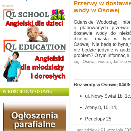
Przerwy w dostawi
reklama
wody w Osowej
Gdańskie Wodociągi info
o planowanych przerwa
dostawie wody do niektó
dzielnic miasta w ty
Osowej. Nie będą to bynaj
nie będzie jedynie w godz
problem? O tym informacje 
tagi:
Osowa
,
woda
,
gdańskie w
Bez wody w Osowej 04/05.0
W KOŚCIELE W OSOWEJ
ul. Nowy Świat 1b, 1c, 
Ateny 8, 10, 14,
Penelopy 25.
poniedziałek 01 września 202