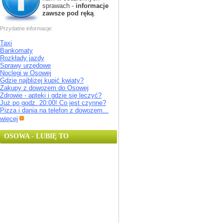
sprawach -
informacje
zawsze pod ręką
.
Przydatne informacje:
Taxi
Bankomaty
Rozkłady jazdy
Sprawy urzędowe
Noclegi w Osowej
Gdzie najbliżej kupić kwiaty?
Zakupy z dowozem do Osowej
Zdrowie - apteki i gdzie się leczyć?
Już po godz. 20:00! Co jest czynne?
Pizza i dania na telefon z dowozem...
więcej
OSOWA - LUBIĘ TO