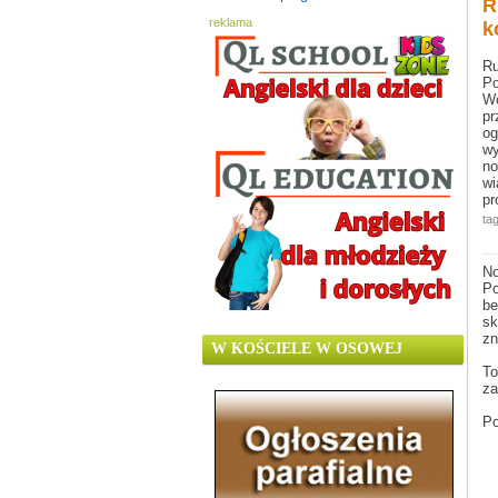
R
reklama
k
R
Po
W
pr
o
wy
no
wi
pr
tag
No
Po
be
sk
zn
W KOŚCIELE W OSOWEJ
To
za
P