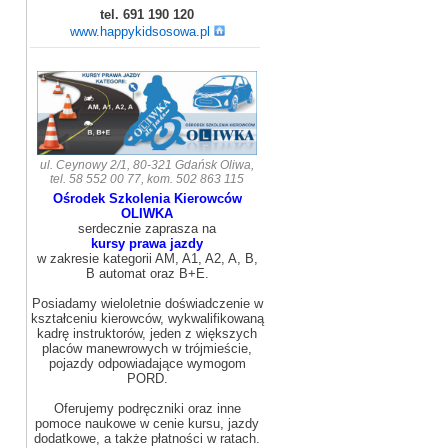
tel. 691 190 120
www.happykidsosowa.pl
ul. Ceynowy 2/1, 80-321 Gdańsk Oliwa,
tel. 58 552 00 77, kom. 502 863 115
Ośrodek Szkolenia Kierowców
OLIWKA
serdecznie zaprasza na
kursy prawa jazdy
w zakresie kategorii AM, A1, A2, A, B,
B automat oraz B+E.
Posiadamy wieloletnie doświadczenie w
kształceniu kierowców, wykwalifikowaną
kadrę instruktorów, jeden z większych
placów manewrowych w trójmieście,
pojazdy odpowiadające wymogom
PORD.
Oferujemy podręczniki oraz inne
pomoce naukowe w cenie kursu, jazdy
dodatkowe, a także płatności w ratach.