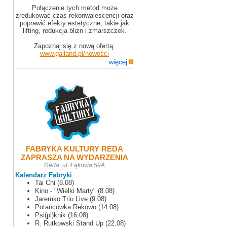
Połączenie tych metod może
zredukować czas rekonwalescencji oraz
poprawić efekty estetyczne, takie jak
lifting, redukcja blizn i zmarszczek.
Zapoznaj się z nową ofertą:
www.galland.pl/nowości
więcej
FABRYKA KULTURY REDA
ZAPRASZA NA WYDARZENIA
Reda, ul. Łąkowa 59A
Kalendarz Fabryki
Tai Chi (8.08)
Kino - "Wielki Marty" (8.08)
Jaremko Trio Live (9.08)
Potańcówka Rekowo (14.08)
Psi(pi)knik (16.08)
R. Rutkowski Stand Up (22.08)