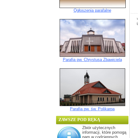
Ogłoszenia parafalne
Parafia pw. Chrystusa Zbawiciela
Parafia pw. św. Polikarpa
ZAWSZE POD RĘKĄ
Zbiór użytecznych
informacji, które pomogą
nam w codziennych