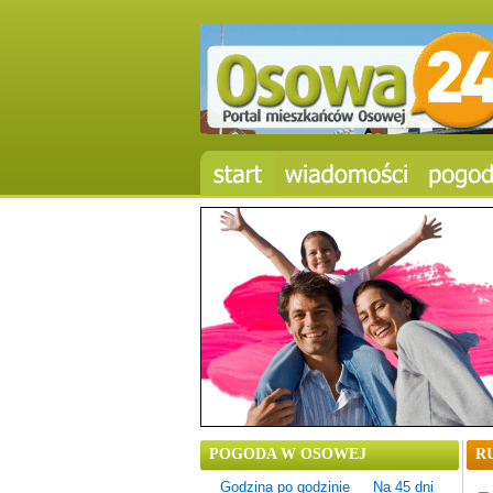
POGODA W OSOWEJ
R
Godzina po godzinie
Na 45 dni