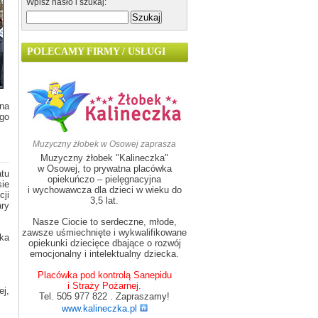
Wpisz hasło i szukaj:
POLECAMY FIRMY / USŁUGI
tna
go
Muzyczny żłobek w Osowej zaprasza
Muzyczny żłobek "Kalineczka"
w Osowej, to prywatna placówka
atu
opiekuńczo – pielęgnacyjna
sie
i wychowawcza dla dzieci w wieku do
cji
3,5 lat.
ry
Nasze Ciocie to serdeczne, młode,
zawsze uśmiechnięte i wykwalifikowane
ska
opiekunki dziecięce dbające o rozwój
emocjonalny i intelektualny dziecka.
Placówka pod kontrolą Sanepidu
i Straży Pożarnej.
ej,
Tel. 505 977 822 . Zapraszamy!
www.kalineczka.pl