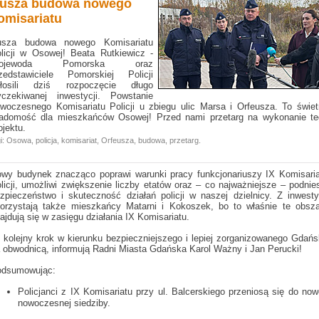
usza budowa nowego
omisariatu
usza budowa nowego Komisariatu
licji w Osowej! Beata Rutkiewicz -
ojewoda Pomorska oraz
zedstawiciele Pomorskiej Policji
głosili dziś rozpoczęcie długo
czekiwanej inwestycji. Powstanie
woczesnego Komisariatu Policji u zbiegu ulic Marsa i Orfeusza. To świe
adomość dla mieszkańców Osowej! Przed nami przetarg na wykonanie te
ojektu.
i:
Osowa
,
policja
,
komisariat
,
Orfeusza
,
budowa
,
przetarg
.
wy budynek znacząco poprawi warunki pracy funkcjonariuszy IX Komisari
licji, umożliwi zwiększenie liczby etatów oraz – co najważniejsze – podnie
zpieczeństwo i skuteczność działań policji w naszej dzielnicy. Z inwesty
orzystają także mieszkańcy Matarni i Kokoszek, bo to właśnie te obsza
ajdują się w zasięgu działania IX Komisariatu.
 kolejny krok w kierunku bezpieczniejszego i lepiej zorganizowanego Gdań
 obwodnicą, informują Radni Miasta Gdańska Karol Ważny i Jan Perucki!
odsumowując:
Policjanci z IX Komisariatu przy ul. Balcerskiego przeniosą się do now
nowoczesnej siedziby.