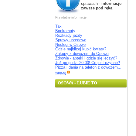
sprawach -
informacje
zawsze pod ręką
.
Przydatne informacje:
Taxi
Bankomaty
Rozkłady jazdy
Sprawy urzędowe
Noclegi w Osowej
Gdzie najbliżej kupić kwiaty?
Zakupy z dowozem do Osowej
Zdrowie - apteki i gdzie się leczyć?
Już po godz. 20:00! Co jest czynne?
Pizza i dania na telefon z dowozem...
więcej
OSOWA - LUBIĘ TO