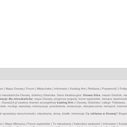
arz
|
Mapa Osowej
|
Forum
|
Miejscówka
|
Informator
|
Katalog firm
|
Reklama
|
Prywatność
|
Polit
zki mieszkańców Osowej, dzielnicy Gdańska. Dane lokalizacyjne:
Osowa Góra
, miasto Gdańsk, me
rmacje dla mieszkańców
: mapa Osowej, prognoza pogody, forum sąsiedzkie, bieżące wiadomości, w
e. Osowa24.pl zawiera również szczegółowy
katalog firm
z Osowej, Gdańska i całego Trójmiasta, 
otele, noclegi, warsztaty, motoryzacja, przedszkola, restauracje, ubezpieczenia, transport, intern
 sprzedaży nieruchomości: mieszkania, domy, działki. Interesuje Cię
reklama w Osowej
? Bogat
ci
|
Mapa Mierzyna
|
Forum sąsiedzkie
|
Tu mieszkamy
|
Kalendarz wydarzeń
|
Informator
|
Katalo