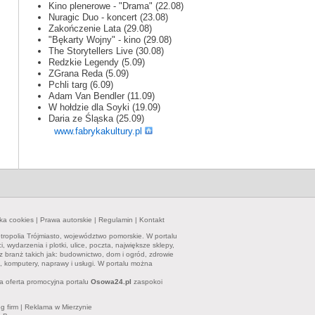
Kino plenerowe - "Drama" (22.08)
Nuragic Duo - koncert (23.08)
Zakończenie Lata (29.08)
"Bękarty Wojny" - kino (29.08)
The Storytellers Live (30.08)
Redzkie Legendy (5.09)
ZGrana Reda (5.09)
Pchli targ (6.09)
Adam Van Bendler (11.09)
W hołdzie dla Soyki (19.09)
Daria ze Śląska (25.09)
www.fabrykakultury.pl
yka cookies
|
Prawa autorskie
|
Regulamin
|
Kontakt
tropolia Trójmiasto, województwo pomorskie. W portalu
ydarzenia i plotki, ulice, poczta, największe sklepy,
z branż takich jak: budownictwo, dom i ogród, zdrowie
et, komputery, naprawy i usługi. W portalu można
a oferta promocyjna portalu
Osowa24.pl
zaspokoi
g firm
|
Reklama w Mierzynie