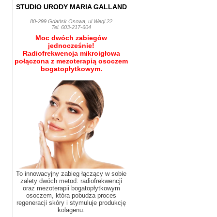
STUDIO URODY MARIA GALLAND
80-299 Gdańsk Osowa, ul.Wegi 22
Tel. 603-217-604
Moc dwóch zabiegów
jednocześnie!
Radiofrekwencja mikroigłowa
połączona z mezoterapią osoczem
bogatopłytkowym.
To innowacyjny zabieg łączący w sobie
zalety dwóch metod: radiofrekwencji
oraz mezoterapii bogatopłytkowym
osoczem, która pobudza proces
regeneracji skóry i stymuluje produkcję
kolagenu.