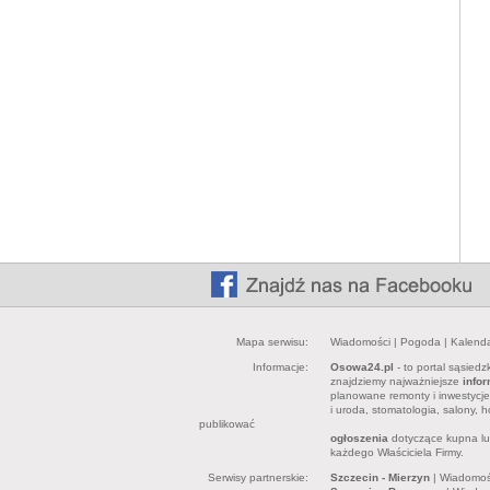
Mapa serwisu:
Wiadomości
|
Pogoda
|
Kalend
Informacje:
Osowa24.pl
- to portal sąsied
znajdziemy najważniejsze
info
planowane remonty i inwestycj
i uroda, stomatologia, salony, h
publikować
ogłoszenia
dotyczące kupna lub
każdego Właściciela Firmy.
Serwisy partnerskie:
Szczecin - Mierzyn
|
Wiadomoś