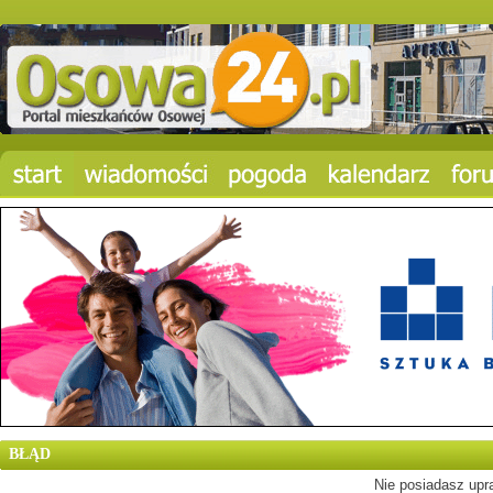
BŁĄD
Nie posiadasz upra