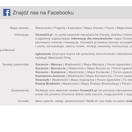
Mapa serwisu:
Wiadomości
|
Pogoda
|
Kalendarz
|
Mapa Osowej
|
Forum
|
Miejscówka
Informacje:
Osowa24.pl
- to portal sąsiedzki mieszkańców Osowej, dzielnicy Gdań
znajdziemy najważniejsze
informacje dla mieszkańców
: mapa Osowej,
planowane remonty i inwestycje. Osowa24.pl zawiera również szczegó
i uroda, stomatologia, salony, hotele, noclegi, warsztaty, motoryzacja,
publikować
ogłoszenia
dotyczące kupna lub sprzedaży nieruchomości: mieszkania, 
każdego Właściciela Firmy.
Serwisy partnerskie:
Szczecin - Mierzyn
|
Wiadomości
|
Mapa Mierzyna
|
Forum sąsiedzkie
Szczecin - Bezrzecze
|
Wiadomości
|
Mapa Bezrzecza
|
Forum sąsiedz
Szczecin - Gumience
|
Wiadomości
|
Mapa Gumieniec
|
Forum sąsiedz
Konstancin-Jeziorna
|
Wiadomości
|
Mapa Konstancina
|
Forum sąsie
Swarzędz
|
Wiadomości
|
Mapa Swarzędza
|
Forum sąsiedzkie
|
Tu mi
Powiat Brodnicki
|
Wiadomości
|
Mapa Powiatu Brodnickiego
|
Forum 
Zastrzeżenia:
Redakcja oraz właściciel serwisu
Osowa24.pl
nie ponoszą odpowiedzia
prawo lub prawem chronione dobra osób trzecich, mogą ponieść z tego 
Kontakt:
Masz pytanie, uwagi, spostrzeżenia? Wyślij do nas maila na adres
red