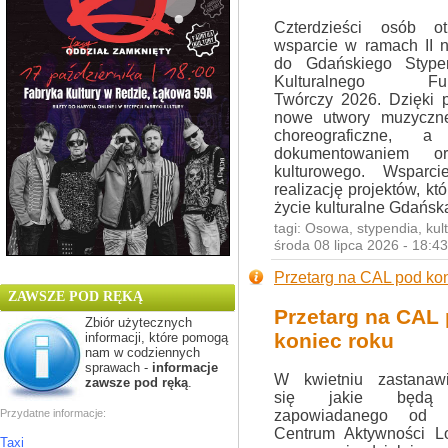
Czterdzieści osób ot
wsparcie w ramach II 
do Gdańskiego Stype
Kulturalnego Fun
Twórczy 2026. Dzięki 
nowe utwory muzyczne, 
choreograficzne,
dokumentowaniem or
kulturowego. Wsparc
realizację projektów, k
życie kulturalne Gdańsk
tagi:
Osowa
,
stypendia
,
kul
środa 08 lipca 2026 - 18:4
Przetarg na CAL pod kon
ZAWSZE POD RĘKĄ
Przetarg na CAL
Zbiór użytecznych
koniec roku
informacji, które pomogą
nam w codziennych
sprawach -
informacje
W kwietniu zastanawi
zawsze pod ręką
.
się jakie będą
Przydatne informacje:
zapowiadanego od 
Centrum Aktywności Lo
Taxi