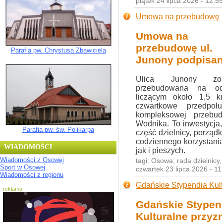
piątek 24 lipca 2026 - 12:
Umowa na przebudowę u
Umowa na
przebudowę ul.
Parafia pw. Chrystusa Zbawiciela
Junony podpisa
Ulica Junony zos
przebudowana na od
liczącym około 1,5 
czwartkowe przedpo
kompleksowej przebu
Wodnika. To inwestycja
Parafia pw. św. Polikarpa
część dzielnicy, porząd
codziennego korzystania
WIADOMOŚCI
jak i pieszych.
Wiadomości z Osowej
tagi:
Osowa
,
rada dzielnicy
Sport w Osowej
czwartek 23 lipca 2026 - 1
Wiadomości z regionu
Gdańskie Stypendia Kul
reklama
Gdańskie Stypen
Kulturalne przyz