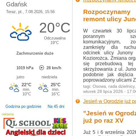
Rozpoczynamy
remont ulicy Ju
W czwartek 30 lipc
porannym szcz
komunikacyjnym, zos
zamknięty dla ruch
odcinek ulicy Junony
Koziorożca. Zmiana org
się przebudową tej 
skrzyżowania z ul. Jun
podobnie jak dojścia
poprowadzony ulicami Z
tagi:
Osowa
,
rada dzielnicy
wtorek 28 lipca 2026 - 17:
Jesień w Ogrodzie już p
Godzina po godzinie
Na 45 dni
"Jesień w Ogrod
reklama
już po raz XV
Już 5 i 6 września 202