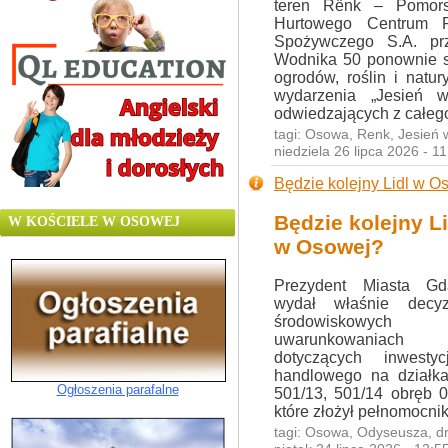
teren Rënk – Pomors
Hurtowego Centrum R
Spożywczego S.A. prz
Wodnika 50 ponownie s
ogrodów, roślin i natu
wydarzenia „Jesień w
odwiedzających z całeg
tagi:
Osowa
,
Renk
,
Jesień 
niedziela 26 lipca 2026 - 
Będzie kolejny Lidl w O
Będzie kolejny Li
W KOŚCIELE W OSOWEJ
w Osowej?
Prezydent Miasta Gd
wydał właśnie decy
środowiskowych
uwarunkowaniach
dotyczących inwest
handlowego na działka
Ogłoszenia parafalne
501/13, 501/14 obręb 
które złożył pełnomocnik 
tagi:
Osowa
,
Odyseusza
,
d