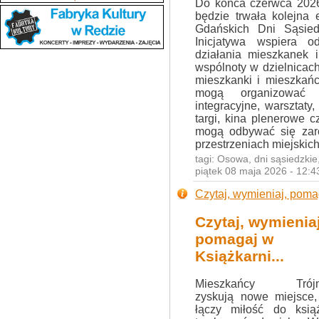
Do końca czerwca 202
będzie trwała kolejna 
Gdańskich Dni Sąsied
Inicjatywa wspiera o
działania mieszkanek 
wspólnoty w dzielnicac
mieszkanki i mieszkańc
mogą organizować r
integracyjne, warsztaty, 
targi, kina plenerowe 
mogą odbywać się zaró
przestrzeniach miejskich
tagi:
Osowa
,
dni sąsiedzkie
piątek 08 maja 2026 - 12:
Czytaj, wymieniaj, pom
Czytaj, wymieniaj
pomagaj w
Książkarni...
Mieszkańcy Trójm
zyskują nowe miejsce,
łączy miłość do ksią