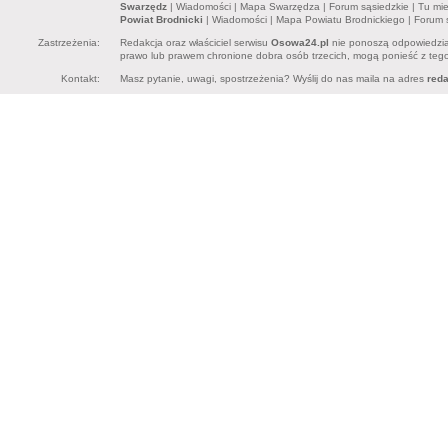
Swarzędz
|
Wiadomości
|
Mapa Swarzędza
|
Forum sąsiedzkie
|
Tu mi
Powiat Brodnicki
|
Wiadomości
|
Mapa Powiatu Brodnickiego
|
Forum 
Zastrzeżenia:
Redakcja oraz właściciel serwisu
Osowa24.pl
nie ponoszą odpowiedzia
prawo lub prawem chronione dobra osób trzecich, mogą ponieść z tego 
Kontakt:
Masz pytanie, uwagi, spostrzeżenia? Wyślij do nas maila na adres
red