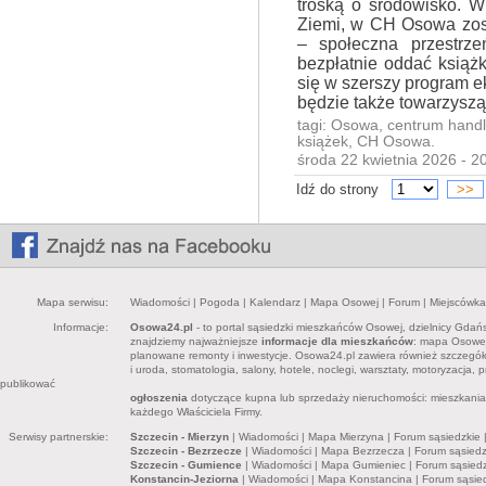
troską o środowisko. W
Ziemi, w CH Osowa zos
– społeczna przestrze
bezpłatnie oddać książk
się w szerszy program e
będzie także towarzyszą
tagi:
Osowa
,
centrum hand
książek
,
CH Osowa
.
środa 22 kwietnia 2026 - 2
Idź do strony
>>
Mapa serwisu:
Wiadomości
|
Pogoda
|
Kalendarz
|
Mapa Osowej
|
Forum
|
Miejscówka
Informacje:
Osowa24.pl
- to portal sąsiedzki mieszkańców Osowej, dzielnicy Gdań
znajdziemy najważniejsze
informacje dla mieszkańców
: mapa Osowej,
planowane remonty i inwestycje. Osowa24.pl zawiera również szczegó
i uroda, stomatologia, salony, hotele, noclegi, warsztaty, motoryzacja,
publikować
ogłoszenia
dotyczące kupna lub sprzedaży nieruchomości: mieszkania, 
każdego Właściciela Firmy.
Serwisy partnerskie:
Szczecin - Mierzyn
|
Wiadomości
|
Mapa Mierzyna
|
Forum sąsiedzkie
Szczecin - Bezrzecze
|
Wiadomości
|
Mapa Bezrzecza
|
Forum sąsiedz
Szczecin - Gumience
|
Wiadomości
|
Mapa Gumieniec
|
Forum sąsiedz
Konstancin-Jeziorna
|
Wiadomości
|
Mapa Konstancina
|
Forum sąsie