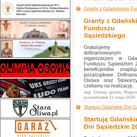
Granty z Gdańskiego F
Granty z Gdańsk
Funduszu
Sąsiedzkiego
Gratulujemy
dofinansowanym
organizacjom w Gda
Funduszu Sąsiedzkim 2
beneficjentów znajd
pozarządowe. Dofinans
Osowa oraz Stowarzys
czekamy na realizację.
tagi:
Osowa
,
granty
,
Magnol
poniedziałek 11 maja 2026
Startują Gdańskie Dni S
Startują Gdański
Dni Sąsiedzkie 2