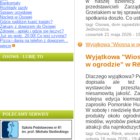
w naszej dzielnicy.
Bankomaty
przedstawicieli Zar
Rozkłady jazdy
Grzelakiem w tej sprawie
Sprawy urzędowe
Noclegi w Osowej
spotkania doszło. Co us
Gdzie najbliżej kupić kwiaty?
tagi:
Osowa
,
dom sąsiedzki
Zakupy z dowozem do Osowej
Jednorożca
.
Zdrowie - apteki i gdzie się leczyć?
czwartek 21 maja 2026 - 1
Już po godz. 20:00! Co jest czynne?
Pizza i dania na telefon z dowozem...
Wyjątkowa "Wiosna w o
więcej
Wyjątkowa "Wio
OSOWA - LUBIĘ TO
w ogrodzie" w R
Dlaczego wyjątkowa? 
dopisała ale też 
wystawców przesz
niesamowitą jakość. Z
kolejna edycja kierma
zaprosiło Pomorskie H
W sobotę i niedzielę tłu
POLECAMY SERWISY
produkty około ogrodn
miodów, wyrobów piekarn
atrakcji dla najmłodszyc
tagi:
Osowa
,
Rënk
,
wiosna 
sobota 16 maja 2026 - 19: