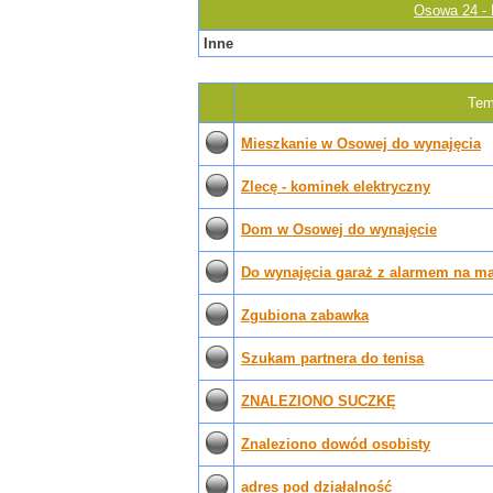
Osowa 24 - 
Inne
Tem
Mieszkanie w Osowej do wynajęcia
Zlecę - kominek elektryczny
Dom w Osowej do wynajęcie
Do wynajęcia garaż z alarmem na m
Zgubiona zabawka
Szukam partnera do tenisa
ZNALEZIONO SUCZKĘ
Znaleziono dowód osobisty
adres pod działalność