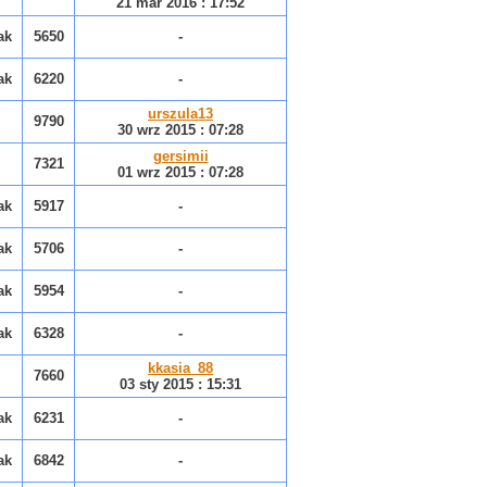
21 mar 2016 : 17:52
ak
5650
-
ak
6220
-
urszula13
9790
30 wrz 2015 : 07:28
gersimii
7321
01 wrz 2015 : 07:28
ak
5917
-
ak
5706
-
ak
5954
-
ak
6328
-
kkasia_88
7660
03 sty 2015 : 15:31
ak
6231
-
ak
6842
-