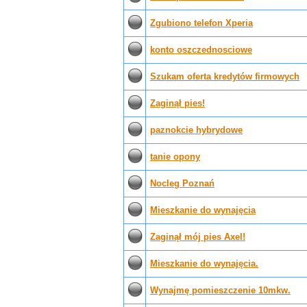
Zgubiono telefon Xperia
konto oszczednosciowe
Szukam oferta kredytów firmowych
Zaginął pies!
paznokcie hybrydowe
tanie opony
Nocleg Poznań
Mieszkanie do wynajęcia
Zaginął mój pies Axel!
Mieszkanie do wynajęcia.
Wynajmę pomieszczenie 10mkw.