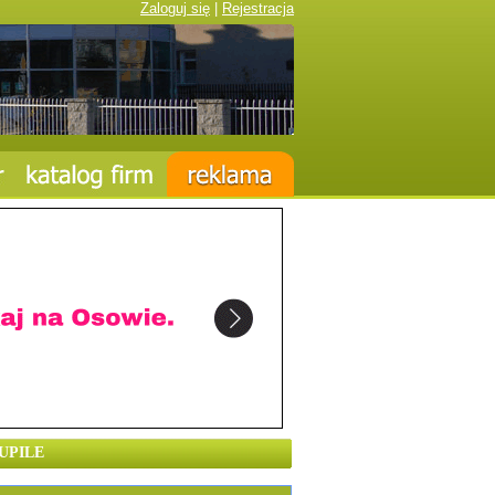
Zaloguj się
|
Rejestracja
UPILE