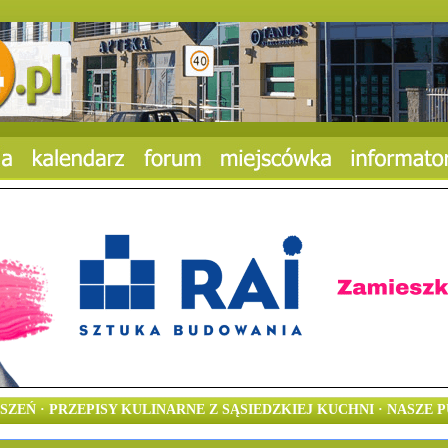
SZEŃ · PRZEPISY KULINARNE Z SĄSIEDZKIEJ KUCHNI · NASZE P