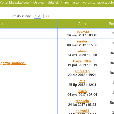
Portal Mieszkańców > Osowa > Gdańsk > Trójmiasto
::
Forum
:: Tablica ogło
Idź do strony
>>
at
Autor
Pos
redakcja
1
14 mar 2017 : 09:49
renifer
1
08 mar 2012 : 15:30
admin
Br
24 wrz 2020 : 10:08
Pawel_1007
agazyn, motocykl,
Br
15 paź 2019 : 18:15
smolarzp
Br
20 sie 2018 : 19:24
mls
1
25 lip 2018 : 12:11
JONA
1
04 wrz 2017 : 08:04
redakcja
Br
24 lut 2017 : 06:53
osowa11
1