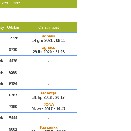
szeń :: Inne
ty
Odsłon
Ostatni post
agness
12728
14 gru 2021 : 08:55
agness
9710
29 lis 2020 : 21:28
ak
4438
-
ak
6280
-
ak
6184
-
redakcja
6387
31 lip 2018 : 20:17
JONA
7180
06 wrz 2017 : 14:47
ak
5444
-
Kaszanka
9001