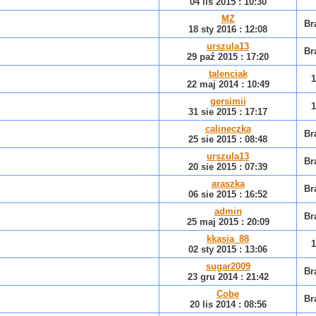
04 lis 2015 : 10:30
MZ
Br
18 sty 2016 : 12:08
urszula13
Br
29 paź 2015 : 17:20
talenciak
1
22 maj 2014 : 10:49
gersimii
1
31 sie 2015 : 17:17
calineczka
Br
25 sie 2015 : 08:48
urszula13
Br
20 sie 2015 : 07:39
araszka
Br
06 sie 2015 : 16:52
admin
Br
25 maj 2015 : 20:09
kkasia_88
1
02 sty 2015 : 13:06
sugar2009
Br
23 gru 2014 : 21:42
Cobe
Br
20 lis 2014 : 08:56