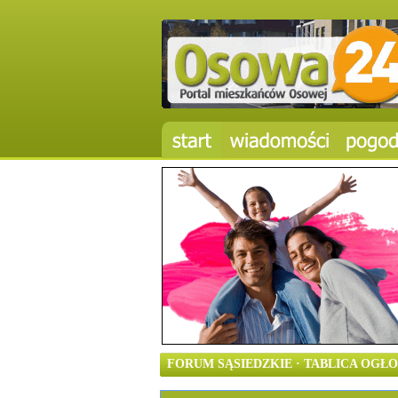
FORUM SĄSIEDZKIE · TABLICA OGŁO