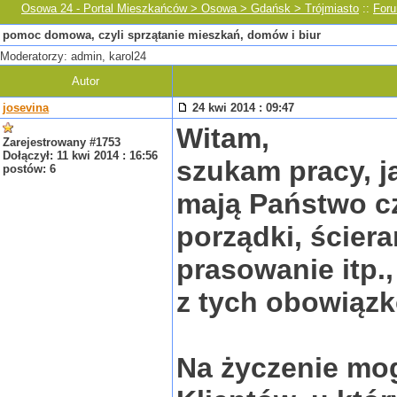
Osowa 24 - Portal Mieszkańców > Osowa > Gdańsk > Trójmiasto
::
For
pomoc domowa, czyli sprzątanie mieszkań, domów i biur
Moderatorzy: admin, karol24
Autor
josevina
24 kwi 2014 : 09:47
Witam,
Zarejestrowany #1753
Dołączył: 11 kwi 2014 : 16:56
szukam pracy, j
postów: 6
mają Państwo c
porządki, ściera
prasowanie itp.
z tych obowiąz
Na życzenie mog