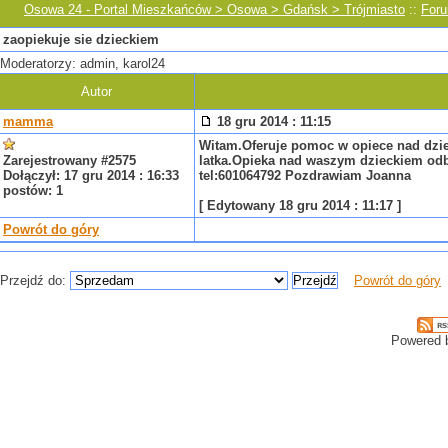
Osowa 24 - Portal Mieszkańców > Osowa > Gdańsk > Trójmiasto
::
For
zaopiekuje sie dzieckiem
Moderatorzy: admin, karol24
Autor
mamma
18 gru 2014 : 11:15
Witam.Oferuje pomoc w opiece nad dzie
Zarejestrowany #2575
latka.Opieka nad waszym dzieckiem od
Dołączył: 17 gru 2014 : 16:33
tel:601064792 Pozdrawiam Joanna
postów: 1
[ Edytowany 18 gru 2014 : 11:17 ]
Powrót do góry
Przejdź do:
Powrót do góry
Powered