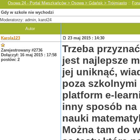
Osowa 24 - Portal Mieszkańców > Osowa > Gdańsk > Trójmiasto
::
For
Gdy w szkole nie wychodzi
Moderatorzy: admin, karol24
Autor
Karola123
23 maj 2015 : 14:30
Trzeba przyznać
Zarejestrowany #2736
Dołączył: 16 maj 2015 : 17:58
jest najlepsze m
postów: 2
jej uniknąć, wi
poza szkolnymi 
platform e-lear
inny sposób na
nauki matematyk
Można tam do wo