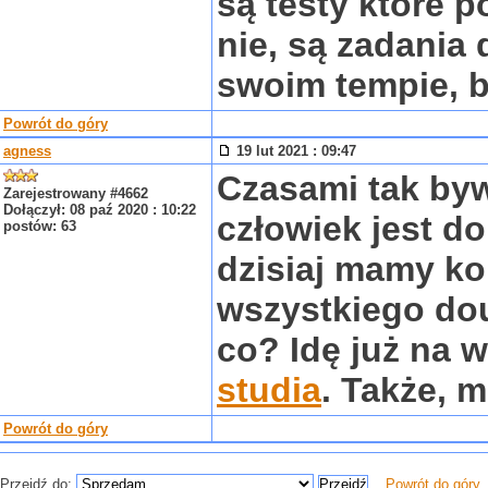
są testy które 
nie, są zadania
swoim tempie, b
Powrót do góry
agness
19 lut 2021 : 09:47
Czasami tak byw
Zarejestrowany #4662
Dołączył: 08 paź 2020 : 10:22
człowiek jest do
postów: 63
dzisiaj mamy ko
wszystkiego dou
co? Idę już na
studia
. Także, 
Powrót do góry
Przejdź do:
Powrót do góry