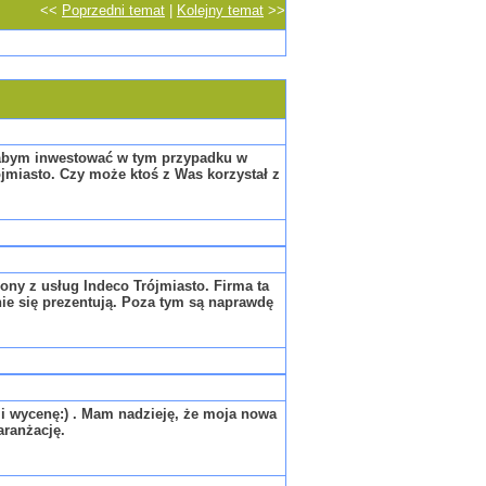
<<
Poprzedni temat
|
Kolejny temat
>>
łabym inwestować w tym przypadku w
ójmiasto. Czy może ktoś z Was korzystał z
ony z usług Indeco Trójmiasto. Firma ta
ie się prezentują. Poza tym są naprawdę
 i wycenę:) . Mam nadzieję, że moja nowa
ranżację.