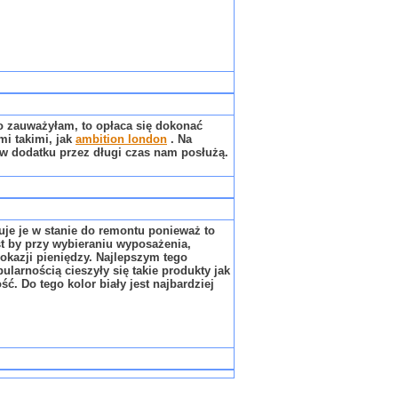
co zauważyłam, to opłaca się dokonać
mi takimi, jak
ambition london
. Na
i w dodatku przez długi czas nam posłużą.
je je w stanie do remontu ponieważ to
t by przy wybieraniu wyposażenia,
okazji pieniędzy. Najlepszym tego
larnością cieszyły się takie produkty jak
. Do tego kolor biały jest najbardziej