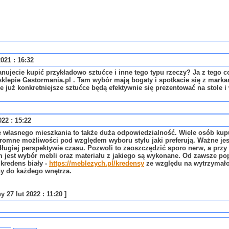
021 : 16:32
anujecie kupić przykładowo sztućce i inne tego typu rzeczy? Ja z tego 
klepie Gastormania.pl . Tam wybór mają bogaty i spotkacie się z marka
e już konkretniejsze sztućce będą efektywnie się prezentować na stole 
022 : 15:22
 własnego mieszkania to także duża odpowiedzialność. Wiele osób kupu
romne możliwości pod względem wyboru stylu jaki preferują. Ważne jes
ługiej perspektywie czasu. Pozwoli to zaoszczędzić sporo nerw, a przy 
 jest wybór mebli oraz materiału z jakiego są wykonane. Od zawsze popu
kredens biały -
https://meblezych.pl/kredensy
ze względu na wytrzymałość
y do każdego wnętrza.
 27 lut 2022 : 11:20 ]