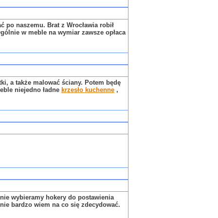
ć po naszemu. Brat z Wrocławia robił
Ogólnie w meble na wymiar zawsze opłaca
ytki, a także malować ściany. Potem będę
eble niejedno ładne
krzesło kuchenne
,
alnie wybieramy hokery do postawienia
 nie bardzo wiem na co się zdecydować.