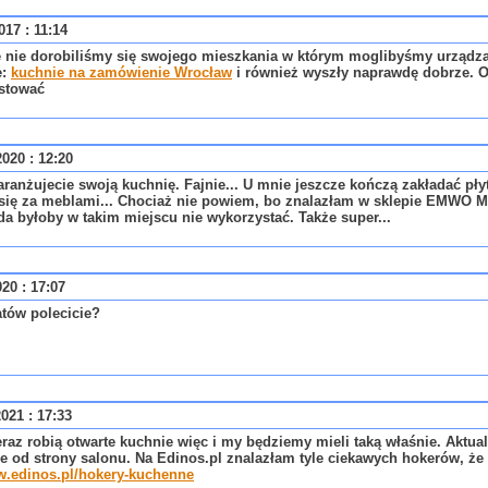
017 : 11:14
 nie dorobiliśmy się swojego mieszkania w którym moglibyśmy urządza
e:
kuchnie na zamówienie Wrocław
i również wyszły naprawdę dobrze. 
estować
020 : 12:20
aranżujecie swoją kuchnię. Fajnie... U mnie jeszcze kończą zakładać pł
się za meblami... Chociaż nie powiem, bo znalazłam w sklepie EMWO M
da byłoby w takim miejscu nie wykorzystać. Także super...
020 : 17:07
atów polecicie?
021 : 17:33
raz robią otwarte kuchnie więc i my będziemy mieli taką właśnie. Aktu
e od strony salonu. Na Edinos.pl znalazłam tyle ciekawych hokerów, że
w.edinos.pl/hokery-kuchenne