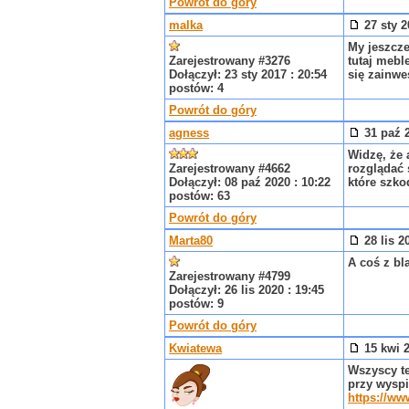
Powrót do góry
malka
27 sty 2
My jeszcze
Zarejestrowany #3276
tutaj mebl
Dołączył: 23 sty 2017 : 20:54
się zainw
postów: 4
Powrót do góry
agness
31 paź 2
Widzę, że 
Zarejestrowany #4662
rozglądać 
Dołączył: 08 paź 2020 : 10:22
które szko
postów: 63
Powrót do góry
Marta80
28 lis 2
A coś z bl
Zarejestrowany #4799
Dołączył: 26 lis 2020 : 19:45
postów: 9
Powrót do góry
Kwiatewa
15 kwi 2
Wszyscy te
przy wyspi
https://ww