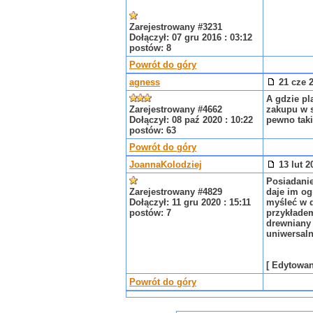
Zarejestrowany #3231
Dołączył: 07 gru 2016 : 03:12
postów: 8
Powrót do góry
agness
21 cze 2
A gdzie pl
Zarejestrowany #4662
zakupu w s
Dołączył: 08 paź 2020 : 10:22
pewno taki
postów: 63
Powrót do góry
JoannaKolodziej
13 lut 2
Posiadanie
Zarejestrowany #4829
daje im og
Dołączył: 11 gru 2020 : 15:11
myśleć w d
postów: 7
przykładem
drewniany 
uniwersaln
[ Edytowany
Powrót do góry