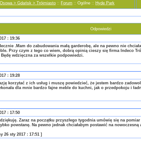
 Osowa > Gdańsk > Trójmiasto
::
Forum
:: Ogólne ::
Hyde Park
Odpowiedzi
017 : 19:36
decznie .Mam do zabudowania małą garderobę, ale na pewno nie chcia
le. Przy czym z tego co wiem, dobrą opinią cieszy się firma Indeco Tr
 Będę wdzięczna za wszelkie podpowiedzi.
017 : 19:28
zję korzytać z ich usług i muszę powiedzieć, że jestem bardzo zadowol
onała dla mnie bardzo fajne meble do kuchni, jak o przedpokoju i ładn
017 : 17:50
 dziękuję. Zaraz na początku przyszłego tygodnia umówię się na pomiar
zybko powstanę. Na pewno jednak chciałabym postawić na nowoczesną a
 26 sty 2017 : 17:51 ]