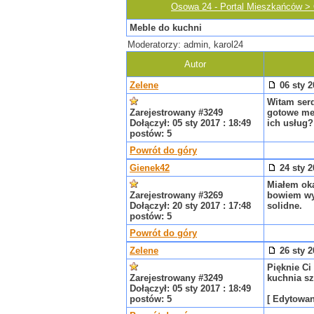
Osowa 24 - Portal Mieszkańców >
Meble do kuchni
Moderatorzy: admin, karol24
Autor
Zelene
06 sty 2
Witam ser
Zarejestrowany #3249
gotowe meb
Dołączył: 05 sty 2017 : 18:49
ich usług?
postów: 5
Powrót do góry
Gienek42
24 sty 2
Miałem oka
Zarejestrowany #3269
bowiem wyk
Dołączył: 20 sty 2017 : 17:48
solidne.
postów: 5
Powrót do góry
Zelene
26 sty 2
Pięknie Ci
Zarejestrowany #3249
kuchnia s
Dołączył: 05 sty 2017 : 18:49
postów: 5
[ Edytowany