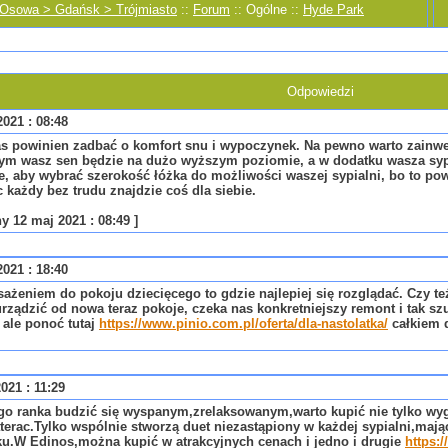
 Osowa > Gdańsk > Trójmiasto
::
Forum
:: Ogólne ::
Hyde Park
Odpowiedzi
021 : 08:48
as powinien zadbać o komfort snu i wypoczynek. Na pewno warto zain
rym wasz sen będzie na dużo wyższym poziomie, a w dodatku wasza sypi
e, aby wybrać szerokość łóżka do możliwości waszej sypialni, bo to powa
c każdy bez trudu znajdzie coś dla siebie.
y 12 maj 2021 : 08:49 ]
021 : 18:40
ażeniem do pokoju dziecięcego to gdzie najlepiej się rozglądać. Czy 
rządzić od nowa teraz pokoje, czeka nas konkretniejszy remont i tak s
 ale ponoć tutaj
https://www.pinio.com.pl/oferta/dla-nastolatka/
całkiem 
021 : 11:29
o ranka budzić się wyspanym,zrelaksowanym,warto kupić nie tylko wyg
terac.Tylko wspólnie stworzą duet niezastąpiony w każdej sypialni,maj
u.W Edinos,można kupić w atrakcyjnych cenach i jedno i drugie
https: