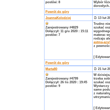
postów: 8
Wybór łóże
dorosłych.
Powrót do góry
JoannaKolodziej
13 lut 2
Trudno nie
Zarejestrowany #4829
szukać osz
Dołączył: 11 gru 2020 : 15:11
wygodnego 
postów: 7
materac wy
rodzaju al
astma-azs/
z pewności
[ Edytowany
Powrót do góry
Marta80
21 lut 2
W dzisiejs
Zarejestrowany #4799
trzeba sob
Dołączył: 26 lis 2020 : 19:45
szukać osz
postów: 9
Wystarczy 
same podu
z naturaln
utrzymaniu
[ Edytowany