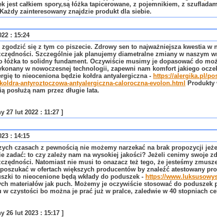
k jest całkiem spory,są łóżka tapicerowane, z pojemnikiem, z szufladam
Każdy zainteresowany znajdzie produkt dla siebie.
022 : 15:24
 zgodzić się z tym co piszecie. Zdrowy sen to najważniejsza kwestia w 
czędności. Szczególnie jak planujemy diametralne zmiany w naszym wn
łóżka to solidny fundament. Oczywiście musimy je dopasować do możli
konany w nowoczesnej technologii, zapewni nam komfort jakiego oczeku
ergię to nieoceniona będzie kołdra antyalergiczna -
https://alergika.pl/p
koldra-antyroztoczowa-antyalergiczna-caloroczna-evolon.html
Produkty 
ą posłużą nam przez długie lata.
 27 lut 2022 : 11:27 ]
023 : 14:15
zych czasach z pewnością nie możemy narzekać na brak propozycji jeżeli
ie zadać: to czy zależy nam na wysokiej jakości? Jeżeli cenimy swoje 
czędności. Natomiast nie musi to onazacz też tego, że jesteśmy zmusze
poszukać w ofertach większych producentów by znaleźć atestowany produ
szki to nieocenione będą wkłady do poduszek -
https://www.luksusowy
ych materiałów jak puch. Możemy je oczywiście stosować do poduszek p
 w czystości bo można je prać już w pralce, zaledwie w 40 stopniach ce
 26 lut 2023 : 15:17 ]