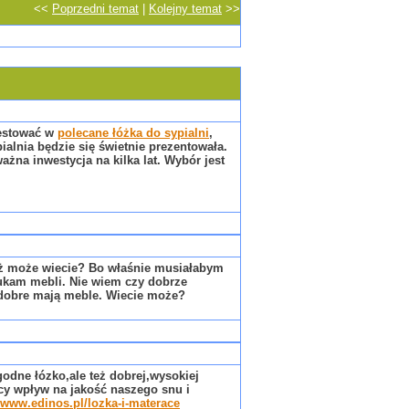
<<
Poprzedni temat
|
Kolejny temat
>>
westować w
polecane łóżka do sypialni
,
alnia będzie się świetnie prezentowała.
żna inwestycja na kilka lat. Wybór jest
też może wiecie? Bo właśnie musiałabym
zukam mebli. Nie wiem czy dobrze
dobre mają meble. Wiecie może?
odne łózko,ale też dobrej,wysokiej
ący wpływ na jakość naszego snu i
//www.edinos.pl/lozka-i-materace