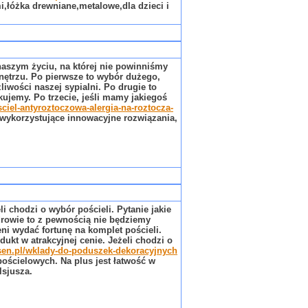
i,łóżka drewniane,metalowe,dla dzieci i
naszym życiu, na której nie powinniśmy
ętrzu. Po pierwsze to wybór dużego,
wości naszej sypialni. Po drugie to
jemy. Po trzecie, jeśli mamy jakiegoś
osciel-antyroztoczowa-alergia-na-roztocza-
wykorzystujące innowacyjne rozwiązania,
 chodzi o wybór pościeli. Pytanie jakie
zdrowie to z pewnością nie będziemy
ni wydać fortunę na komplet pościeli.
kt w atrakcyjnej cenie. Jeżeli chodzi o
sen.pl/wklady-do-poduszek-dekoracyjnych
ościelowych. Na plus jest łatwość w
lsjusza.