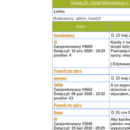
Osowa 24 - Portal Mieszkańców >
Łóżko
Moderatorzy: admin, karol24
Autor
basiatokacz
12 maj 2
Każdy z n
Zarejestrowany #4609
dzięki któ
Dołączył: 10 wrz 2020 : 18:29
Pamiętajci
postów: 4
spory, wię
[ Edytowan
Powrót do góry
agness
23 maj 2
A za wypos
Zarejestrowany #4662
dzieciom u
Dołączył: 08 paź 2020 : 10:22
słyszałam,
postów: 63
Powrót do góry
Daga
01 cze 2
Aby każdeg
Zarejestrowany #3646
jakości ma
Dołączył: 19 kwi 2018 : 09:29
wypoczynk