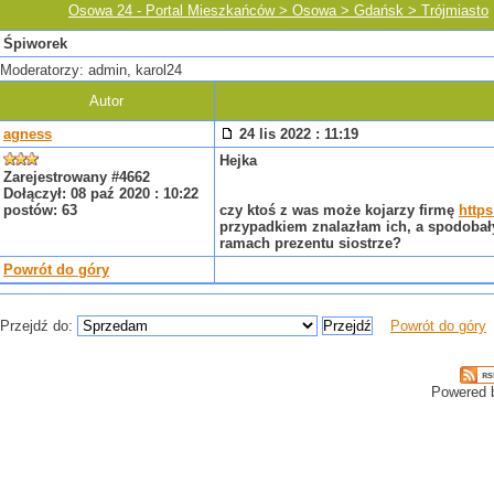
Osowa 24 - Portal Mieszkańców > Osowa > Gdańsk > Trójmiasto
Śpiworek
Moderatorzy: admin, karol24
Autor
agness
24 lis 2022 : 11:19
Hejka
Zarejestrowany #4662
Dołączył: 08 paź 2020 : 10:22
postów: 63
czy ktoś z was może kojarzy firmę
https
przypadkiem znalazłam ich, a spodobały 
ramach prezentu siostrze?
Powrót do góry
Przejdź do:
Powrót do góry
Powered