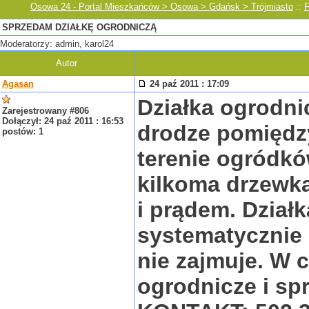
Osowa 24 - Portal Mieszkańców > Osowa > Gdańsk > Trójmiasto
::
SPRZEDAM DZIAŁKĘ OGRODNICZĄ
Moderatorzy: admin, karol24
Autor
Agasan
24 paź 2011 : 17:09
Działka ogrodni
Zarejestrowany #806
Dołączył: 24 paź 2011 : 16:53
drodze pomiędz
postów: 1
terenie ogródkó
kilkoma drzewk
i prądem. Działk
systematycznie 
nie zajmuje. W c
ogrodnicze i spr