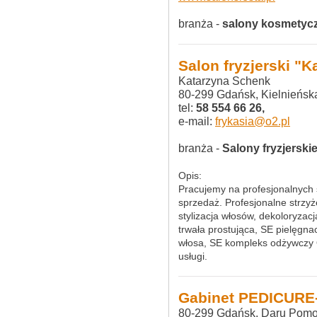
branża -
salony kosmetyc
Salon fryzjerski "K
Katarzyna Schenk
80-299 Gdańsk, Kielnieńsk
tel:
58 554 66 26,
e-mail:
frykasia@o2.pl
branża -
Salony fryzjerski
Opis:
Pracujemy na profesjonalnych 
sprzedaż. Profesjonalne strzyż
stylizacja włosów, dekoloryzacja
trwała prostująca, SE pielęgn
włosa, SE kompleks odżywczy 
usługi.
Gabinet PEDICUR
80-299 Gdańsk, Daru Pomo