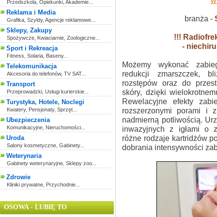
w
Przedszkola, Opiekunki, Akademie...
Reklama i Media
branża -
Grafika, Szyldy, Agencje reklamowe...
Sklepy, Zakupy
!!! Radiofre
Spożywcze, Kwiaciarnie, Zoologiczne...
- niechiru
Sport i Rekreacja
Fitness, Solaria, Baseny...
Możemy wykonać zabiegi 
Telekomunikacja
redukcji zmarszczek, bl
Akcesoria do telefonów, TV SAT...
rozstępów oraz do przest
Transport
skóry, dzięki wielokrotnem
Przeprowadzki, Usługi kurierskie...
Rewelacyjne efekty zab
Turystyka, Hotele, Noclegi
rozszerzonymi porami i 
Kwatery, Pensjonaty, Sprzęt...
nadmierną potliwością. Ur
Ubezpieczenia
Komunikacyjne, Nieruchomości...
inwazyjnych z igłami o z
różne rodzaje kartridżów 
Uroda
Salony kosmetyczne, Gabinety...
dobrania intensywności zab
Weterynaria
Gabinety weterynaryjne, Sklepy zoo...
Zdrowie
Kliniki prywatne, Przychodnie...
OSOWA - LUBIĘ TO