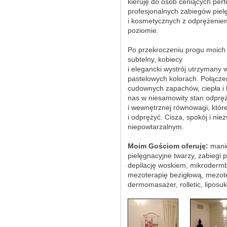
kieruję do osób ceniących perf
profesjonalnych zabiegów piel
i kosmetycznych z odprężeni
poziomie.
Po przekroczeniu progu moich 
subtelny, kobiecy
i elegancki wystrój utrzymany w
pastelowych kolorach. Połączen
cudownych zapachów, ciepła i 
nas w niesamowity stan odpręż
i wewnętrznej równowagi, które
i odprężyć. Cisza, spokój i nie
niepowtarzalnym.
Moim Gościom oferuję:
manic
pielęgnacyjne twarzy, zabiegi 
depilację woskiem, mikrodermbr
mezoterapię bezigłową, mezote
dermomasażer, rolletic, liposu