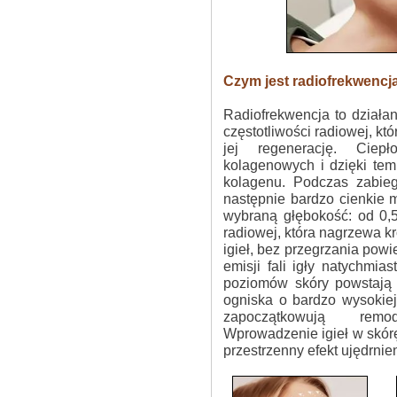
Czym jest radiofrekwencj
Radiofrekwencja to działan
częstotliwości radiowej, kt
jej regenerację. Ciep
kolagenowych i dzięki te
kolagenu. Podczas zabieg
następnie bardzo cienkie 
wybraną głębokość: od 0,5
radiowej, która nagrzewa kr
igieł, bez przegrzania powi
emisji fali igły natychmia
poziomów skóry powstają 
ogniska o bardzo wysokiej 
zapoczątkowują remo
Wprowadzenie igieł w skór
przestrzenny efekt ujędrnien