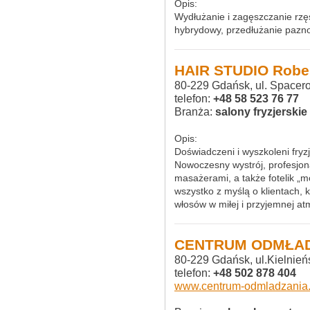
Opis:
Wydłużanie i zagęszczanie rzę
hybrydowy, przedłużanie pazno
HAIR STUDIO Rober
80-229 Gdańsk, ul. Space
telefon:
+48 58 523 76 77
Branża:
salony fryzjerskie
Opis:
Doświadczeni i wyszkoleni fryz
Nowoczesny wystrój, profesjona
masażerami, a także fotelik „m
wszystko z myślą o klientach, 
włosów w miłej i przyjemnej at
CENTRUM ODMŁA
80-229 Gdańsk, ul.Kielnień
telefon:
+48 502 878 404
www.centrum-odmladzania.