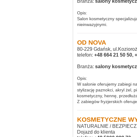
Branża:
salony kosmetyc
Opis:
Salon kosmetyczny specjalizuj
nieinwazyjnymi.
OD NOVA
80-229 Gdańsk, ul.Kozioro
telefon:
+48 664 21 50 50, 
Branża:
salony kosmetyczn
Opis:
W salonie oferujemy zabiegi n
stylizację paznokci, akryl żel, 
kosmetyczny, hennę, przedłużan
Z zabiegów fryzjerskich oferu
KOSMETYCZNE WY
NATURALNIE / BEZPIECZ
Dojazd do klienta