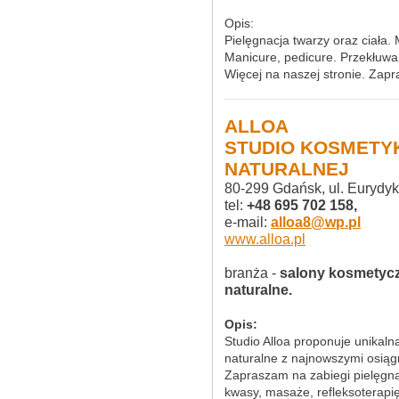
Opis:
Pielęgnacja twarzy oraz ciała.
Manicure, pedicure. Przekłuwa
Więcej na naszej stronie. Zap
ALLOA
STUDIO KOSMETY
NATURALNEJ
80-299 Gdańsk, ul. Eurydyki
tel:
+48 695 702 158,
e-mail:
alloa8@wp.pl
www.alloa.pl
branża -
salony kosmetycz
naturalne.
Opis:
Studio Alloa proponuje unikaln
naturalne z najnowszymi osiąg
Zapraszam na zabiegi pielęgna
kwasy, masaże, refleksoterapię