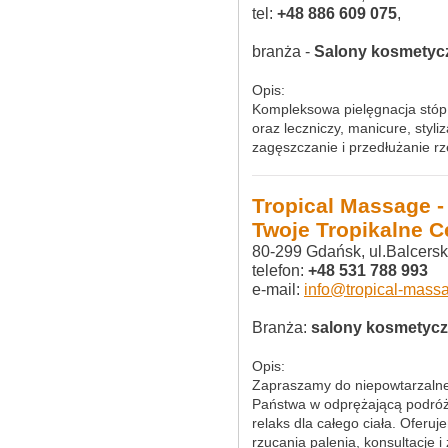
tel:
+48 886 609 075
,
branża -
Salony kosmetyc
Opis:
Kompleksowa pielęgnacja stóp 
oraz leczniczy, manicure, styli
zagęszczanie i przedłużanie rz
Tropical Massage -
Twoje Tropikalne 
80-299 Gdańsk, ul.Balcers
telefon:
+48 531 788 993
e-mail:
info@tropical-massa
Branża:
salony kosmetyc
Opis:
Zapraszamy do niepowtarzalneg
Państwa w odprężającą podróż, 
relaks dla całego ciała. Oferuj
rzucania palenia, konsultacje i