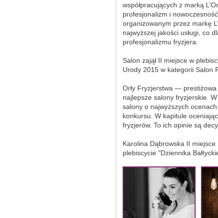
współpracujących z marką L’Oré
profesjonalizm i nowoczesność
organizowanym przez markę L’O
najwyższej jakości usługi, co dl
profesjonalizmu fryzjera.
Salon zajął II miejsce w plebis
Urody 2015 w kategorii Salon 
Orły Fryzjerstwa — prestiżowa
najlepsze salony fryzjerskie. W
salony o najwyższych ocenach,
konkursu. W kapitule oceniające
fryzjerów. To ich opinie są d
Karolina Dąbrowska II miejsce
plebiscycie "Dziennika Bałtyck