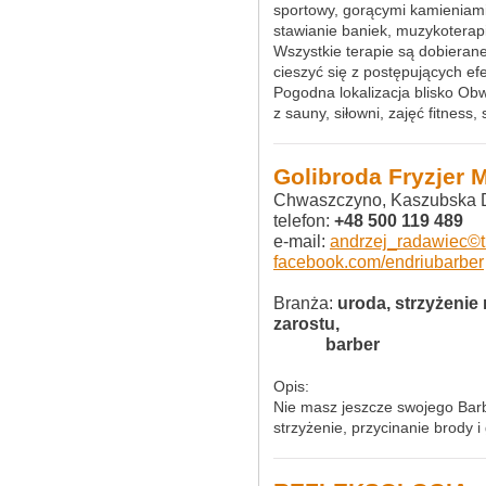
sportowy, gorącymi kamieniami
stawianie baniek, muzykoterap
Wszystkie terapie są dobieran
cieszyć się z postępujących e
Pogodna lokalizacja blisko Ob
z sauny, siłowni, zajęć fitness,
Golibroda Fryzjer 
Chwaszczyno, Kaszubska 
telefon:
+48 500 119 489
e-mail:
andrzej_radawiec©t
facebook.com/endriubarber
Branża:
uroda, strzyżenie 
zarostu,
............
barber
Opis:
Nie masz jeszcze swojego Bar
strzyżenie, przycinanie brody 