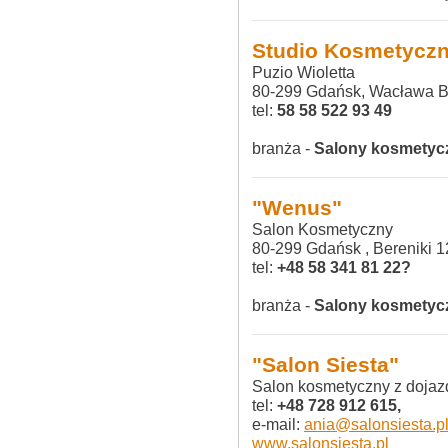
Studio Kosmetycz
Puzio Wioletta
80-299 Gdańsk, Wacława Ba
tel:
58 58 522 93 49‎
branża -
Salony kosmetyc
"Wenus" ‎
Salon Kosmetyczny
80-299 Gdańsk , Bereniki 1
tel:
+48 58 341 81 22?
branża -
Salony kosmetyc
"Salon Siesta"
Salon kosmetyczny z dojaz
tel:
+48 728 912 615,
e-mail:
ania@salonsiesta.p
www.salonsiesta.pl