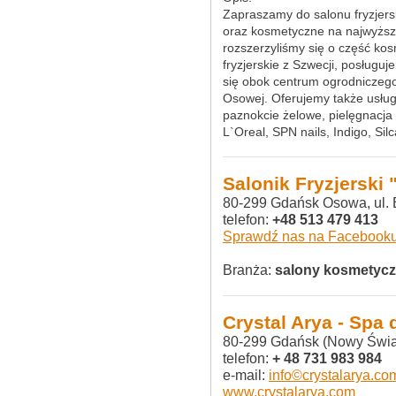
Zapraszamy do salonu fryzjerski
oraz kosmetyczne na najwyższ
rozszerzyliśmy się o część k
fryzjerskie z Szwecji, posługu
się obok centrum ogrodniczeg
Osowej. Oferujemy także usług
paznokcie żelowe, pielęgnacja 
L`Oreal, SPN nails, Indigo, Sil
Salonik Fryzjerski
80-299 Gdańsk Osowa, ul. 
telefon:
+48 513 479 413
Sprawdź nas na Facebook
Branża:
salony kosmetyczne
Crystal Arya - Spa 
80-299 Gdańsk (Nowy Świat
telefon:
+ 48 731 983 984
e-mail:
info©crystalarya.co
www.crystalarya.com