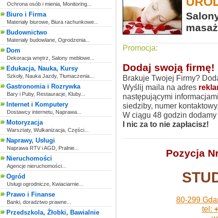
URO
Ochrona osób i mienia, Monitoring...
Salon
Biuro i Firma
Materiały biurowe, Biura rachunkowe...
masaż
Budownictwo
Materiały budowlane, Ogrodzenia...
Promocja:
Dom
Dekoracja wnętrz, Salony meblowe...
Dodaj swoją firmę!
Edukacja, Nauka, Kursy
Szkoły, Nauka Jazdy, Tłumaczenia...
Brakuje Twojej Firmy? Doda
Gastronomia i Rozrywka
Wyślij maila na adres
rekl
Bary i Puby, Restauracje, Kluby...
następującymi informacjami
Internet i Komputery
siedziby, numer kontaktowy, 
Dostawcy internetu, Naprawa...
W ciągu 48 godzin dodam
Motoryzacja
I nic za to nie zapłacisz!
Warsztaty, Wulkanizacja, Części...
Naprawy, Usługi
Naprawa RTV i AGD, Pralnie...
Pozycja Nr
Nieruchomości
Agencje nieruchomości...
STU
Ogród
Usługi ogrodnicze, Kwiaciarnie...
Prawo i Finanse
80-299 Gdań
Banki, doradztwo prawne...
tel:
+
Przedszkola, Żłobki, Bawialnie