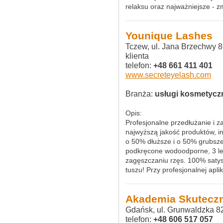
relaksu oraz najważniejsze - z
Younique Lashes
Tczew, ul. Jana Brzechwy 8
klienta
telefon:
+48 661 411 401
www.secreteyelash.com
Branża:
usługi kosmetycz
Opis:
Profesjonalne przedłużanie i 
najwyższą jakość produktów, in
o 50% dłuższe i o 50% grubsze,
podkręcone wodoodporne, 3 let
zagęszczaniu rzęs. 100% satysf
tuszu! Przy profesjonalnej apli
Akademia Skuteczn
Gdańsk, ul. Grunwaldzka 8
telefon:
+48 606 517 057