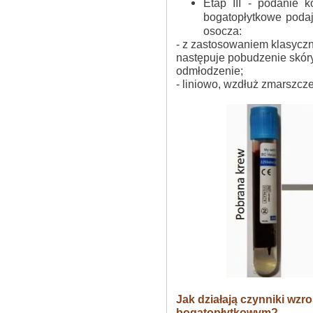
Etap III - podanie 
bogatopłytkowe podaj
osocza:
- z zastosowaniem klasyczn
następuje pobudzenie skóry
odmłodzenie;
- liniowo, wzdłuż zmarszcz
Jak działają czynniki wzr
bogatopłytkowym?