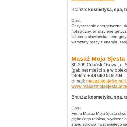
Branża:
kosmetyka, spa, t
Opis:
Oczyszczanie energetyczne, do
holistyczny, analizy energetyc
biżuteria słowiańska i energe
warsztaty pracy z energią, ses
Masaż Moja Sjesta 
80-299 Gdańsk Osowa, ul.
(gabinet mieści się w obi
telefon:
+ 48 660 519 704
e-mail:
masazsjesta©gmail
www.masazmojasjesta.letne
Branża:
kosmetyka, spa, t
Opis:
Firma Masaż Moja Sjesta stwo
głębokiego relaksu, wyciszeni
stanu zdrowia i wspaniałego s