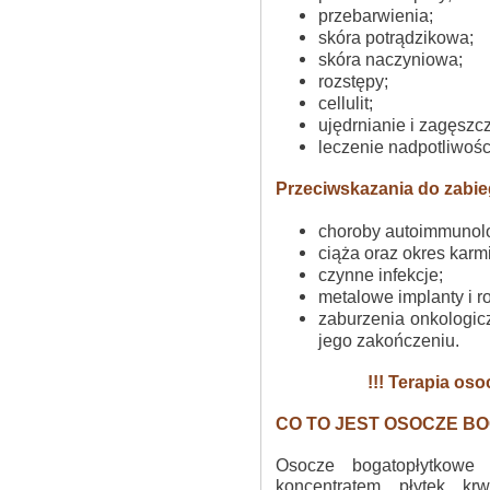
przebarwienia;
skóra potrądzikowa;
skóra naczyniowa;
rozstępy;
cellulit;
ujędrnianie i zagęszc
leczenie nadpotliwośc
Przeciwskazania do zabie
choroby autoimmunol
ciąża oraz okres karmi
czynne infekcje;
metalowe implanty i r
zaburzenia onkologicz
jego zakończeniu.
!!! Terapia os
CO TO JEST OSOCZE 
Osocze bogatopłytkowe
koncentratem płytek krw