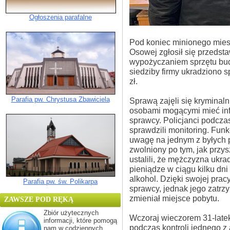
Ogłoszenia parafalne
Pod koniec minionego miesi
Osowej zgłosił się przedsta
wypożyczaniem sprzętu bud
siedziby firmy ukradziono s
zł.
Parafia pw. Chrystusa Zbawiciela
Sprawą zajęli się kryminaln
osobami mogącymi mieć inf
sprawcy. Policjanci podczas
sprawdzili monitoring. Funk
uwagę na jednym z byłych p
zwolniony po tym, jak przys
ustalili, że mężczyzna ukra
pieniądze w ciągu kilku dni
alkohol. Dzięki swojej pracy
Parafia pw. św. Polikarpa
sprawcy, jednak jego zatrz
zmieniał miejsce pobytu.
ZAWSZE POD RĘKĄ
Zbiór użytecznych
Wczoraj wieczorem 31-latek
informacji, które pomogą
podczas kontroli jednego z
nam w codziennych