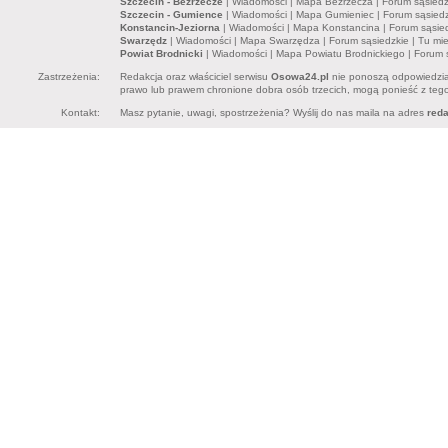
Szczecin - Bezrzecze
|
Wiadomości
|
Mapa Bezrzecza
|
Forum sąsiedz
Szczecin - Gumience
|
Wiadomości
|
Mapa Gumieniec
|
Forum sąsiedz
Konstancin-Jeziorna
|
Wiadomości
|
Mapa Konstancina
|
Forum sąsie
Swarzędz
|
Wiadomości
|
Mapa Swarzędza
|
Forum sąsiedzkie
|
Tu mi
Powiat Brodnicki
|
Wiadomości
|
Mapa Powiatu Brodnickiego
|
Forum 
Zastrzeżenia:
Redakcja oraz właściciel serwisu
Osowa24.pl
nie ponoszą odpowiedzia
prawo lub prawem chronione dobra osób trzecich, mogą ponieść z tego 
Kontakt:
Masz pytanie, uwagi, spostrzeżenia? Wyślij do nas maila na adres
red