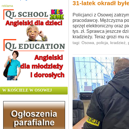
31-latek okradł by
reklama
Policjanci z Osowej zatrzyma
pracodawcę. Mężczyzna podc
sprzęt elektroniczny oraz p
tys. zł. Sprawca jeszcze dz
kradzieży. Teraz grozi mu na
tagi:
Osowa
,
policja
,
kradzież
,
W KOŚCIELE W OSOWEJ