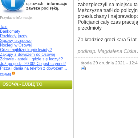
sprawach -
informacje
zabezpieczyli na miejscu t
zawsze pod ręką
.
Mężczyzna trafił do policyjn
przesłuchany i najprawdopo
Przydatne informacje:
Policjanci cały czas pracu
Taxi
przedmioty.
Bankomaty
Rozkłady jazdy
Za kradzież grozi kara 5 lat
Sprawy urzędowe
Noclegi w Osowej
Gdzie najbliżej kupić kwiaty?
podinsp. Magdalena Ciska 
Zakupy z dowozem do Osowej
Zdrowie - apteki i gdzie się leczyć?
środa 29 grudnia 2021 - 12:4
Już po godz. 20:00! Co jest czynne?
Pizza i dania na telefon z dowozem...
więcej
OSOWA - LUBIĘ TO