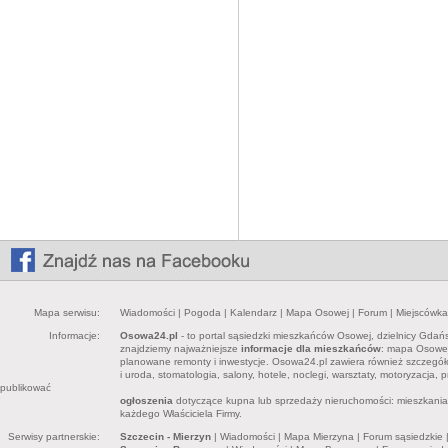
Mapa serwisu:
Wiadomości
|
Pogoda
|
Kalendarz
|
Mapa Osowej
|
Forum
|
Miejscówka
Informacje:
Osowa24.pl
- to portal sąsiedzki mieszkańców Osowej, dzielnicy Gdań
znajdziemy najważniejsze
informacje dla mieszkańców
: mapa Osowej,
planowane remonty i inwestycje. Osowa24.pl zawiera również szczegó
i uroda, stomatologia, salony, hotele, noclegi, warsztaty, motoryzacja,
publikować
ogłoszenia
dotyczące kupna lub sprzedaży nieruchomości: mieszkania, 
każdego Właściciela Firmy.
Serwisy partnerskie:
Szczecin - Mierzyn
|
Wiadomości
|
Mapa Mierzyna
|
Forum sąsiedzkie